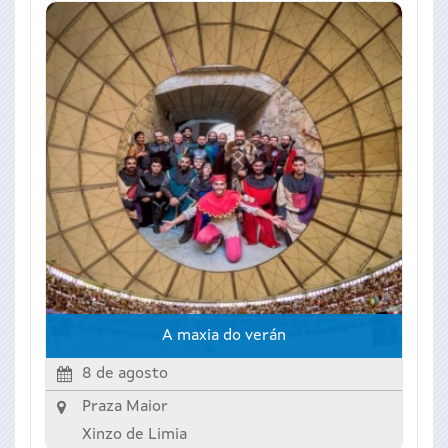
A maxia do verán
8 de agosto
Praza Maior
Xinzo de Limia