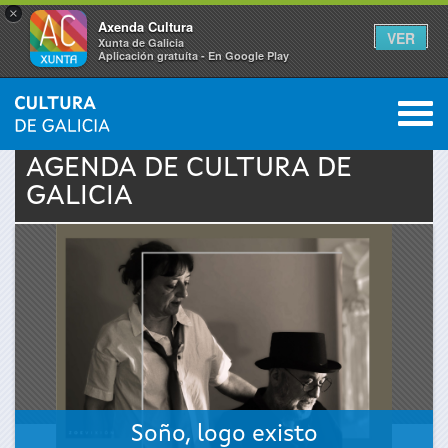
×
Axenda Cultura
VER
Xunta de Galicia
Aplicación gratuíta - En Google Play
Saltar al menú
M
INICIO
›
ACTUALIDAD
›
AGENDA
0
Se
AGENDA DE
CULTURA
DE
GALICIA
encuentra
usted
aquí
Soño, logo existo