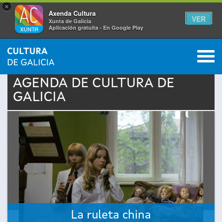
×
Axenda Cultura
VER
Xunta de Galicia
Aplicación gratuíta - En Google Play
Saltar al menú
M
INICIO
›
ACTUALIDAD
›
AGENDA
0
Se
AGENDA DE
CULTURA
DE
GALICIA
encuentra
usted
aquí
La ruleta china