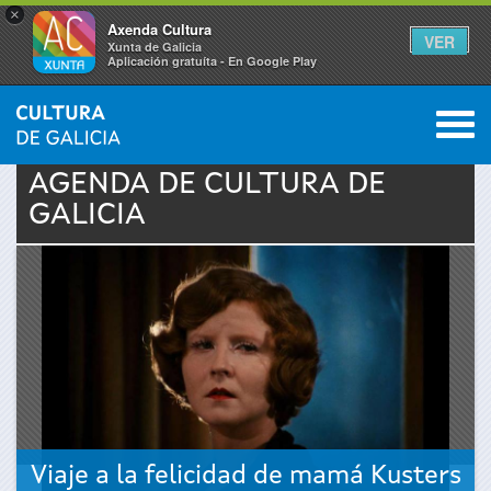
×
Axenda Cultura
VER
Xunta de Galicia
Aplicación gratuíta - En Google Play
Saltar al menú
M
INICIO
›
ACTUALIDAD
›
AGENDA
0
Se
AGENDA DE
CULTURA
DE
GALICIA
encuentra
usted
aquí
Viaje a la felicidad de mamá Kusters