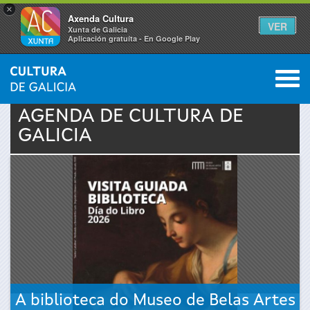
×
Axenda Cultura
VER
Xunta de Galicia
Aplicación gratuíta - En Google Play
Saltar al menú
M
INICIO
›
ACTUALIDAD
›
AGENDA
0
Se
AGENDA DE
CULTURA
DE
GALICIA
encuentra
usted
aquí
A biblioteca do Museo de Belas Artes