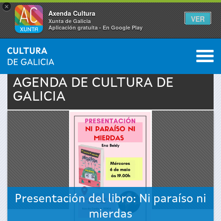
×
Axenda Cultura
VER
Xunta de Galicia
Aplicación gratuíta - En Google Play
Saltar al menú
M
INICIO
›
ACTUALIDAD
›
AGENDA
0
Se
AGENDA DE
CULTURA
DE
GALICIA
encuentra
usted
aquí
Presentación del libro: Ni paraíso ni
mierdas