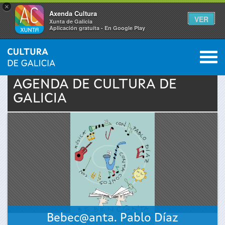
×
Axenda Cultura
VER
Xunta de Galicia
Aplicación gratuíta - En Google Play
Saltar al menú
M
INICIO
›
ACTUALIDAD
›
AGENDA
0
Se
AGENDA DE
CULTURA
DE
GALICIA
encuentra
usted
aquí
Bebec@anta. Pablo Díaz