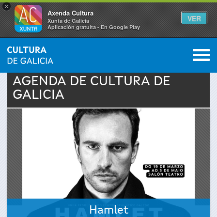
×
Axenda Cultura
VER
Xunta de Galicia
Aplicación gratuíta - En Google Play
Saltar al menú
M
INICIO
›
ACTUALIDAD
›
AGENDA
0
Se
AGENDA DE
CULTURA
DE
GALICIA
encuentra
usted
aquí
Hamlet