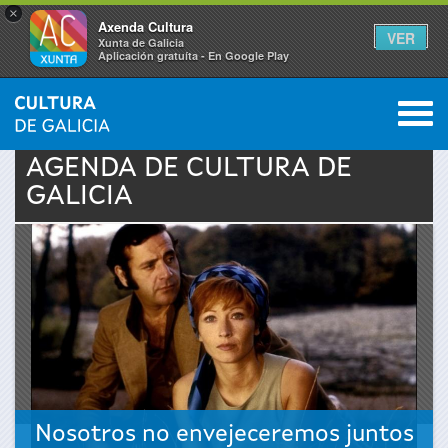
×
Axenda Cultura
VER
Xunta de Galicia
Aplicación gratuíta - En Google Play
Saltar al menú
M
INICIO
›
ACTUALIDAD
›
AGENDA
0
Se
AGENDA DE
CULTURA
DE
GALICIA
encuentra
usted
aquí
Nosotros no envejeceremos juntos