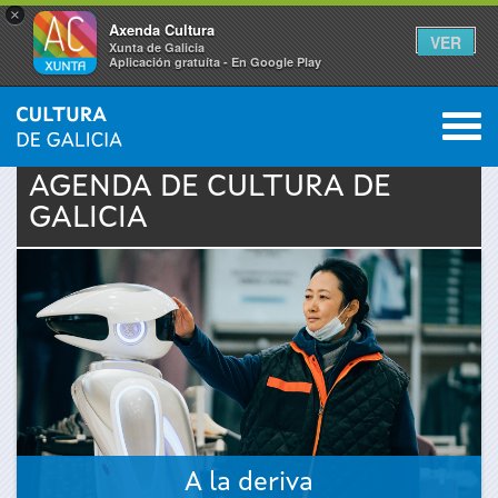
×
Axenda Cultura
VER
Xunta de Galicia
Aplicación gratuíta - En Google Play
Saltar al menú
M
INICIO
›
ACTUALIDAD
›
AGENDA
0
Se
AGENDA DE
CULTURA
DE
GALICIA
encuentra
usted
aquí
A la deriva