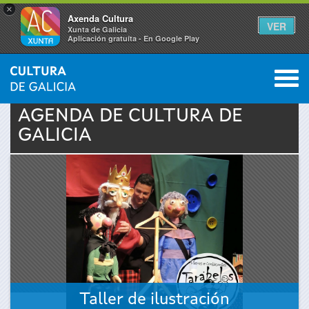
×
Axenda Cultura
VER
Xunta de Galicia
Aplicación gratuíta - En Google Play
Saltar al menú
M
INICIO
›
ACTUALIDAD
›
AGENDA
0
Se
AGENDA DE
CULTURA
DE
GALICIA
encuentra
usted
aquí
Taller de ilustración