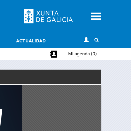
Menu
Toggle
ACTUALIDAD
search
Mi agenda (0)