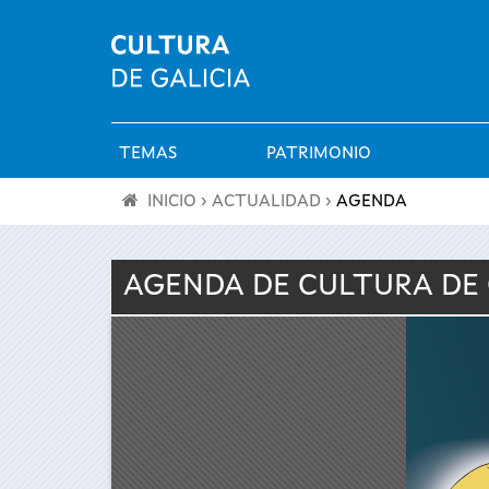
TEMAS
PATRIMONIO
Menú
INICIO
›
ACTUALIDAD
›
AGENDA
principal
Se
AGENDA DE
CULTURA
DE
encuentra
usted
aquí