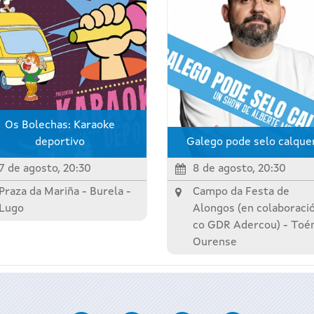
Os Bolechas: Karaoke
deportivo
Galego pode selo calque
7 de agosto, 20:30
8 de agosto, 20:30
Praza da Mariña -
Burela
-
Campo da Festa de
Lugo
Alongos (en colaboraci
co GDR Adercou) -
Toé
Ourense