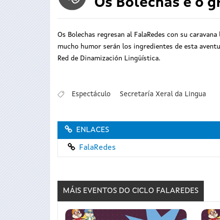
Os Bolechas e o g
Os Bolechas regresan al FalaRedes con su caravana l
mucho humor serán los ingredientes de esta aventura
Red de Dinamización Lingüística.
Espectáculo
Secretaría Xeral da Lingua
ENLACES
FalaRedes
MÁIS EVENTOS DO CICLO
FALAREDES