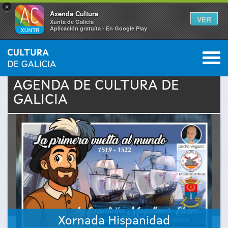
×
Axenda Cultura
VER
Xunta de Galicia
Aplicación gratuíta - En Google Play
Saltar al menú
M
INICIO
›
ACTUALIDAD
›
AGENDA
0
Se
AGENDA DE
CULTURA
DE
GALICIA
encuentra
usted
aquí
Xornada Hispanidad