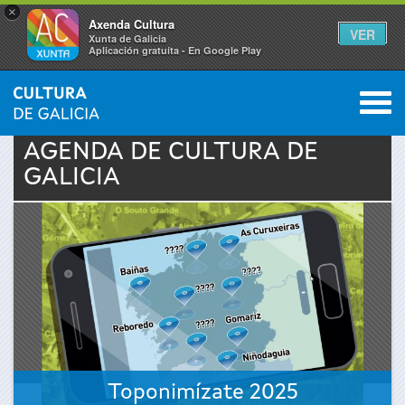
×
Axenda Cultura
VER
Xunta de Galicia
Aplicación gratuíta - En Google Play
Saltar al menú
M
INICIO
›
ACTUALIDAD
›
AGENDA
0
Se
AGENDA DE
CULTURA
DE
GALICIA
encuentra
usted
aquí
Toponimízate 2025