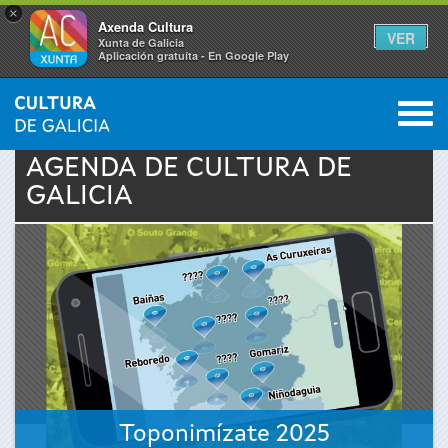
×
Axenda Cultura
VER
Xunta de Galicia
Aplicación gratuíta - En Google Play
Saltar al menú
M
INICIO
›
ACTUALIDAD
›
AGENDA
0
Se
AGENDA DE
CULTURA
DE
GALICIA
encuentra
usted
aquí
Toponimízate 2025