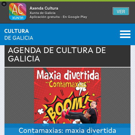
×
Axenda Cultura
VER
Xunta de Galicia
Aplicación gratuíta - En Google Play
Saltar al menú
M
INICIO
›
ACTUALIDAD
›
AGENDA
0
Se
AGENDA DE
CULTURA
DE
GALICIA
encuentra
usted
aquí
Contamaxias: maxia divertida