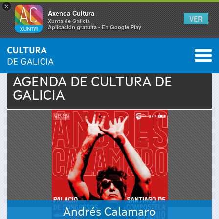
×
Axenda Cultura
VER
Xunta de Galicia
Aplicación gratuíta - En Google Play
Saltar al menú
M
INICIO
›
ACTUALIDAD
›
AGENDA
0
Se
AGENDA DE
CULTURA
DE
GALICIA
encuentra
usted
aquí
Andrés Calamaro