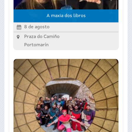
A maxia dos libros
8 de agosto
Praza do Camiño
Portomarín