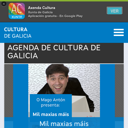
×
Axenda Cultura
VER
Xunta de Galicia
Aplicación gratuíta - En Google Play
Saltar al menú
M
INICIO
›
ACTUALIDAD
›
AGENDA
0
Se
AGENDA DE
CULTURA
DE
GALICIA
encuentra
usted
aquí
Mil maxias máis