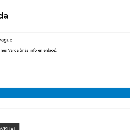
da
 vague
nès Varda (más info en enlace).
a
OVISUAL