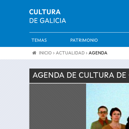
TEMAS
PATRIMONIO
Menú
INICIO
›
ACTUALIDAD
›
AGENDA
principal
Se
AGENDA DE
CULTURA
DE
encuentra
usted
aquí