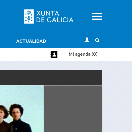
Menu
Toggle
ACTUALIDAD
search
Mi agenda (0)