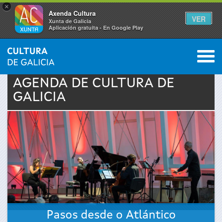
×
Axenda Cultura
VER
Xunta de Galicia
Aplicación gratuíta - En Google Play
Saltar al menú
M
INICIO
›
ACTUALIDAD
›
AGENDA
0
Se
AGENDA DE
CULTURA
DE
GALICIA
encuentra
usted
aquí
Pasos desde o Atlántico