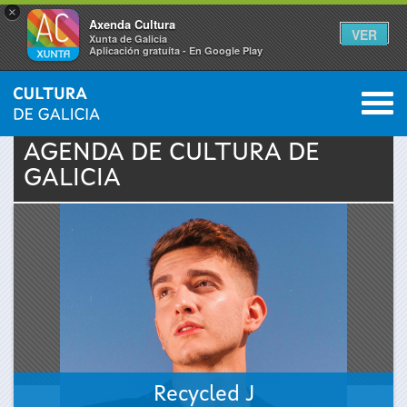
×
Axenda Cultura
VER
Xunta de Galicia
Aplicación gratuíta - En Google Play
Saltar al menú
M
INICIO
›
ACTUALIDAD
›
AGENDA
0
Se
AGENDA DE
CULTURA
DE
GALICIA
encuentra
usted
aquí
Recycled J