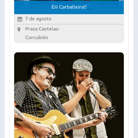
Eiii Carballeira!!
7 de agosto
Praza Castelao
Corcubión