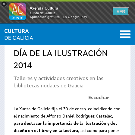
×
Axenda Cultura
VER
Xunta de Galicia
Aplicación gratuíta - En Google Play
Saltar al menú
M
INICIO
›
TEMAS
›
DESTACAMOS
0
Se
DÍA DE LA ILUSTRACIÓN
encuentra
2014
usted
Talleres y actividades creativos en las
bibliotecas nodales de Galicia
aquí
Escuchar
La Xunta de Galicia fija el 30 de enero, coincidiendo con
el nacimiento de Alfonso Daniel Rodríguez Castelao,
para destacar la importancia de la ilustración y del
diseño en el libro y en la lectura
, así como para poner