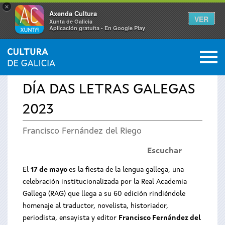
×
Axenda Cultura
VER
Xunta de Galicia
Aplicación gratuíta - En Google Play
Saltar al menú
M
INICIO
›
TEMAS
›
DESTACAMOS
0
Se
DÍA DAS LETRAS GALEGAS
encuentra
2023
usted
Francisco Fernández del Riego
aquí
Escuchar
El
17 de mayo
es la fiesta de la lengua gallega, una
celebración institucionalizada por la Real Academia
Gallega (RAG) que llega a su 60 edición rindiéndole
homenaje al traductor, novelista, historiador,
periodista, ensayista y editor
Francisco Fernández del