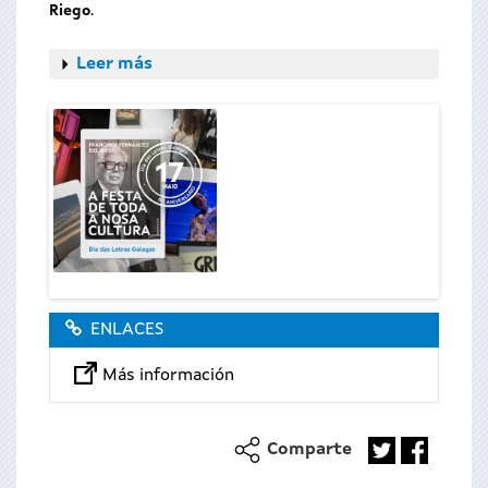
Riego
.
Leer más
ENLACES
Más información
Comparte