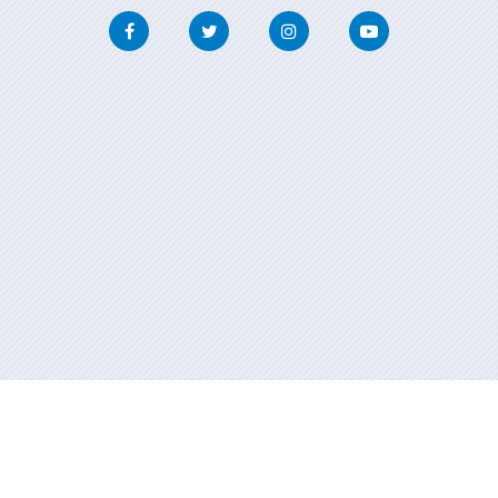
Facebook
Twitter
Instagram
Youtube
Información mantenida y publicada en internet por la Xunta de