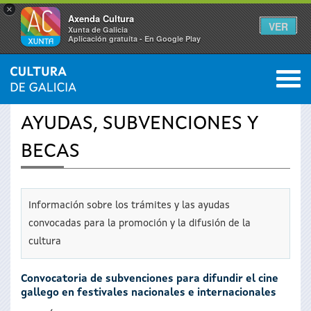
×
Axenda Cultura
VER
Xunta de Galicia
Aplicación gratuíta - En Google Play
Saltar al menú
M
INICIO
›
SERVICIOS
0
Se
AYUDAS, SUBVENCIONES Y
encuentra
BECAS
usted
aquí
Información sobre los trámites y las ayudas
convocadas para la promoción y la difusión de la
cultura
Convocatoria de subvenciones para difundir el cine
gallego en festivales nacionales e internacionales