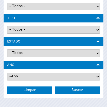
TIPO
ESTADO
AÑO
Año
Año