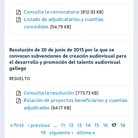
Consulta la convocatoria
812.93 KB
Listado de adjudicatarios y cuantías
concedidas
54.79 KB
Resolución de 20 de junio de 2013 por la que se
convocan subvenciones de creación audiovisual para
el desarrollo y promoción del talento audiovisual
gallego
RESUELTO
Consulta la resolución
773.73 KB
Relación de proyectos beneficiarios y cuantías
adjudicadas
64.17 KB
Páginas
« first
‹ previous
…
11
12
13
14
15
16
17
18
19
siguiente ›
última »