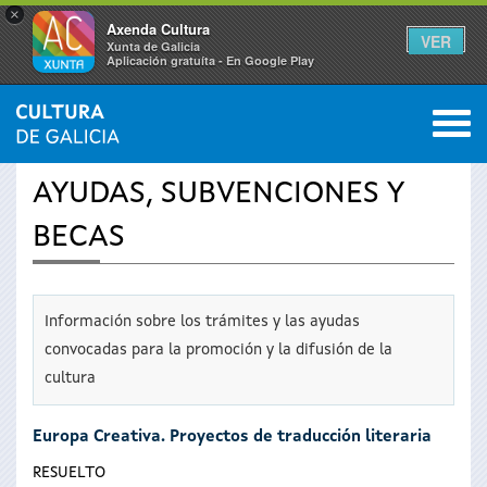
×
Axenda Cultura
VER
Xunta de Galicia
Aplicación gratuíta - En Google Play
Saltar al menú
M
INICIO
›
SERVICIOS
0
Se
AYUDAS, SUBVENCIONES Y
encuentra
BECAS
usted
aquí
Información sobre los trámites y las ayudas
convocadas para la promoción y la difusión de la
cultura
Europa Creativa. Proyectos de traducción literaria
RESUELTO