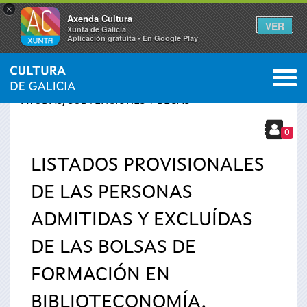
×
Axenda Cultura
VER
Xunta de Galicia
Aplicación gratuíta - En Google Play
Saltar al menú
M
INICIO
›
SERVICIOS
›
Se
AYUDAS, SUBVENCIONES Y BECAS
encuentra
0
LISTADOS PROVISIONALES
usted
DE LAS PERSONAS
aquí
ADMITIDAS Y EXCLUÍDAS
DE LAS BOLSAS DE
FORMACIÓN EN
BIBLIOTECONOMÍA.