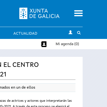
Menu
Toggle
ACTUALIDAD
search
Mi agenda (0)
N EL CENTRO
21
nados en un de ellos
azas de actrices y actores que interpretarán las
0-2021. A través de este proceso se elegirá el