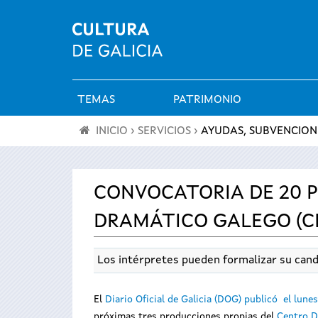
TEMAS
PATRIMONIO
Menú
INICIO
›
SERVICIOS
›
AYUDAS, SUBVENCION
principal
Se
encuentra
CONVOCATORIA DE 20 P
DRAMÁTICO GALEGO (C
usted
aquí
Los intérpretes pueden formalizar su cand
El
Diario Oficial de Galicia (DOG) publicó el lunes
próximas tres producciones propias del
Centro D