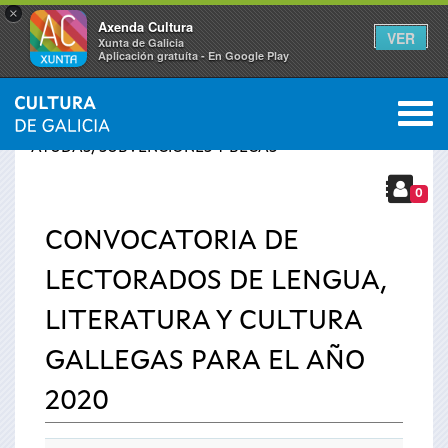
×
Axenda Cultura
VER
Xunta de Galicia
Aplicación gratuíta - En Google Play
Saltar al menú
M
INICIO
›
SERVICIOS
›
Se
AYUDAS, SUBVENCIONES Y BECAS
encuentra
0
CONVOCATORIA DE
usted
LECTORADOS DE LENGUA,
aquí
LITERATURA Y CULTURA
GALLEGAS PARA EL AÑO
2020