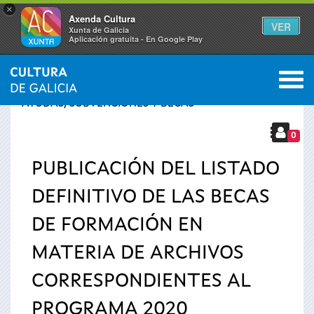
×
Axenda Cultura
VER
Xunta de Galicia
Aplicación gratuíta - En Google Play
Saltar al menú
M
INICIO
›
SERVICIOS
›
Se
AYUDAS, SUBVENCIONES Y BECAS
encuentra
0
PUBLICACIÓN DEL LISTADO
usted
DEFINITIVO DE LAS BECAS
aquí
DE FORMACIÓN EN
MATERIA DE ARCHIVOS
CORRESPONDIENTES AL
PROGRAMA 2020