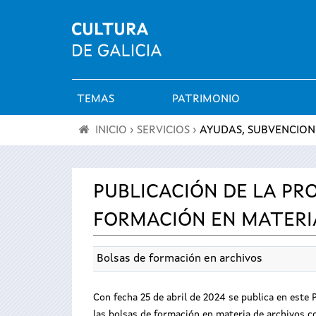
TEMAS
PATRIMONIO
Menú
INICIO
›
SERVICIOS
›
AYUDAS, SUBVENCION
principal
Se
encuentra
PUBLICACIÓN DE LA PR
FORMACIÓN EN MATERI
usted
aquí
Bolsas de formación en archivos
Con fecha 25 de abril de 2024 se publica en este P
las bolsas de formación en materia de archivos c