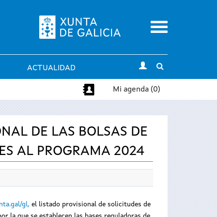
Menu
Toggle
ACTUALIDAD
search
Mi agenda (0)
NAL DE LAS BOLSAS DE
ES AL PROGRAMA 2024
ta.gal/gl,
el listado provisional de solicitudes de
or la que se establecen las bases reguladoras de