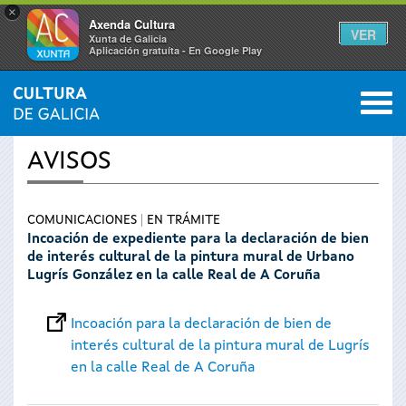
×
Axenda Cultura
VER
Xunta de Galicia
Aplicación gratuíta - En Google Play
Saltar al menú
M
INICIO
›
SERVICIOS
0
Se
AVISOS
encuentra
usted
COMUNICACIONES
EN TRÁMITE
Incoación de expediente para la declaración de bien
de interés cultural de la pintura mural de Urbano
aquí
Lugrís González en la calle Real de A Coruña
Incoación para la declaración de bien de
interés cultural de la pintura mural de Lugrís
en la calle Real de A Coruña