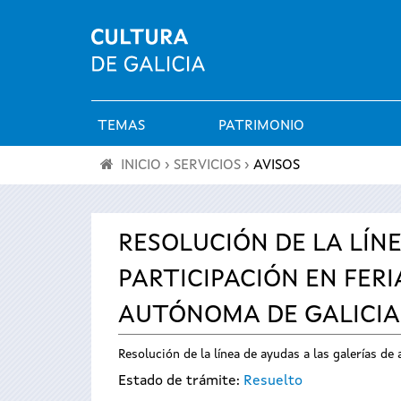
TEMAS
PATRIMONIO
Menú
INICIO
›
SERVICIOS
›
AVISOS
principal
Se
encuentra
RESOLUCIÓN DE LA LÍNE
PARTICIPACIÓN EN FER
usted
AUTÓNOMA DE GALICIA
aquí
Resolución de la línea de ayudas a las galerías d
Estado de trámite:
Resuelto