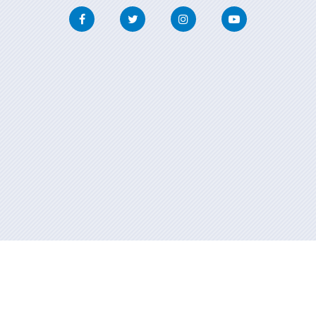
Facebook
Twitter
Instagram
Youtube
Información mantenida y publicada en internet por la Xunta de