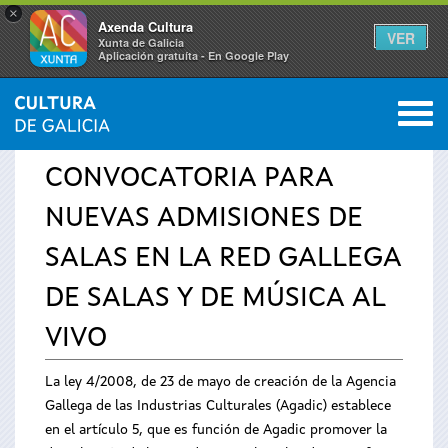
×
Axenda Cultura
VER
Xunta de Galicia
Aplicación gratuíta - En Google Play
Saltar al menú
M
INICIO
›
SERVICIOS
›
AVISOS
0
Se
CONVOCATORIA PARA
encuentra
NUEVAS ADMISIONES DE
usted
SALAS EN LA RED GALLEGA
aquí
DE SALAS Y DE MÚSICA AL
VIVO
La ley 4/2008, de 23 de mayo de creación de la Agencia
Gallega de las Industrias Culturales (Agadic) establece
en el artículo 5, que es función de Agadic promover la