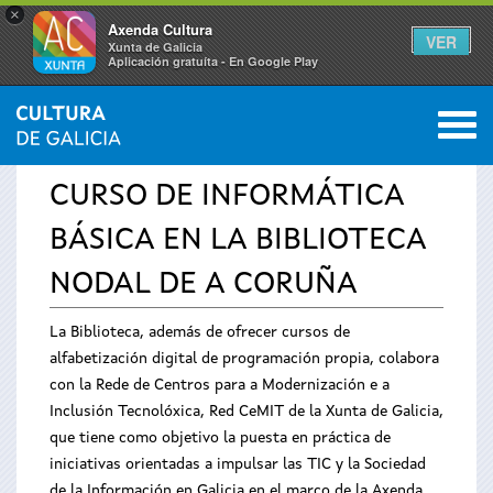
×
Axenda Cultura
VER
Xunta de Galicia
Aplicación gratuíta - En Google Play
Saltar al menú
M
INICIO
›
SERVICIOS
›
AVISOS
0
Se
CURSO DE INFORMÁTICA
encuentra
BÁSICA EN LA BIBLIOTECA
usted
NODAL DE A CORUÑA
aquí
La Biblioteca, además de ofrecer cursos de
alfabetización digital de programación propia, colabora
con la Rede de Centros para a Modernización e a
Inclusión Tecnolóxica, Red CeMIT de la Xunta de Galicia,
que tiene como objetivo la puesta en práctica de
iniciativas orientadas a impulsar las TIC y la Sociedad
de la Información en Galicia en el marco de la Axenda