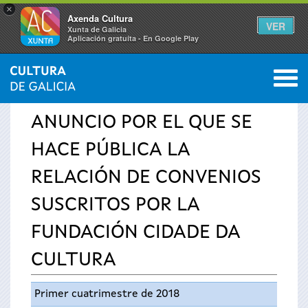
×
Axenda Cultura
VER
Xunta de Galicia
Aplicación gratuíta - En Google Play
Saltar al menú
M
INICIO
›
SERVICIOS
›
AVISOS
0
Se
ANUNCIO POR EL QUE SE
encuentra
HACE PÚBLICA LA
usted
RELACIÓN DE CONVENIOS
aquí
SUSCRITOS POR LA
FUNDACIÓN CIDADE DA
CULTURA
Primer cuatrimestre de 2018