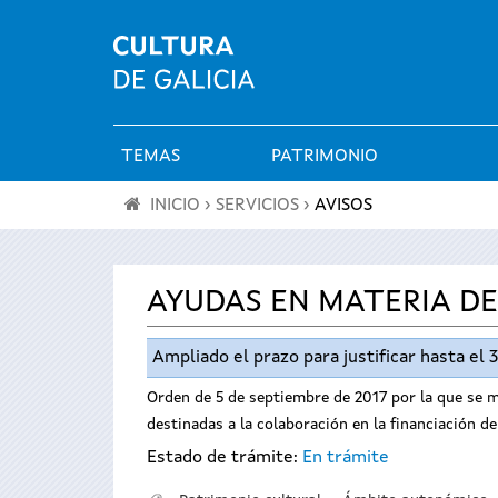
TEMAS
PATRIMONIO
Menú
INICIO
›
SERVICIOS
›
AVISOS
principal
Se
encuentra
AYUDAS EN MATERIA DE
usted
Ampliado el prazo para justificar hasta el
Orden de 5 de septiembre de 2017 por la que se m
aquí
destinadas a la colaboración en la financiación d
Estado de trámite:
En trámite