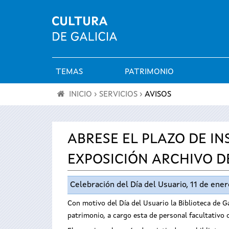
TEMAS
PATRIMONIO
Menú
INICIO
›
SERVICIOS
›
AVISOS
principal
Se
encuentra
ABRESE EL PLAZO DE IN
EXPOSICIÓN ARCHIVO D
usted
aquí
Celebración del Día del Usuario, 11 de ener
Con motivo del Día del Usuario la Biblioteca de Ga
patrimonio, a cargo esta de personal facultativo d