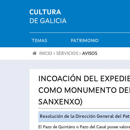
TEMAS
PATRIMONIO
Menú
INICIO
›
SERVICIOS
›
AVISOS
principal
Se
encuentra
INCOACIÓN DEL EXPEDI
COMO MONUMENTO DEL 
usted
SANXENXO)
aquí
Resolución de la Dirección General del Pa
El Pazo de Quintáns o Pazo del Casal posee valore