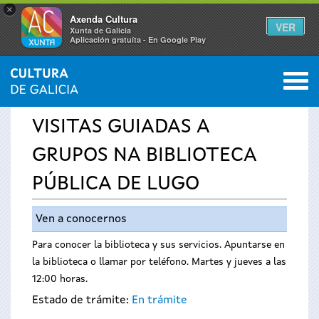
×
Axenda Cultura
VER
Xunta de Galicia
Aplicación gratuíta - En Google Play
Saltar al menú
M
INICIO
›
SERVICIOS
›
AVISOS
0
Se
VISITAS GUIADAS A
encuentra
GRUPOS NA BIBLIOTECA
usted
PÚBLICA DE LUGO
aquí
Ven a conocernos
Para conocer la biblioteca y sus servicios. Apuntarse en
la biblioteca o llamar por teléfono. Martes y jueves a las
12:00 horas.
Estado de trámite:
En trámite