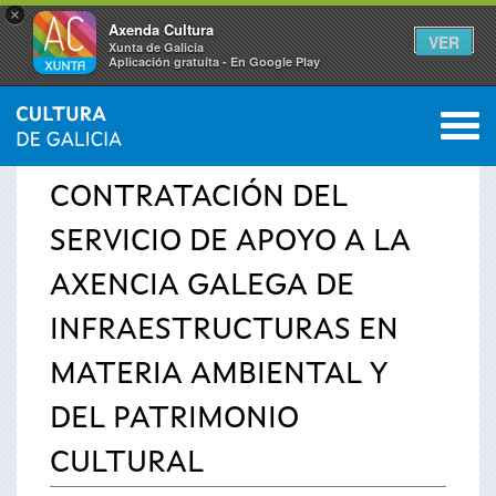
×
Axenda Cultura
VER
Xunta de Galicia
Aplicación gratuíta - En Google Play
Saltar al menú
M
INICIO
›
SERVICIOS
›
AVISOS
0
Se
CONTRATACIÓN DEL
encuentra
SERVICIO DE APOYO A LA
usted
AXENCIA GALEGA DE
aquí
INFRAESTRUCTURAS EN
MATERIA AMBIENTAL Y
DEL PATRIMONIO
CULTURAL