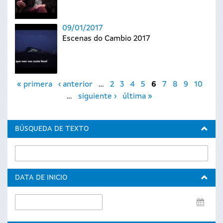
09/01/2017
Escenas do Cambio 2017
Páginas
« primera
‹ anterior
…
2
3
4
5
6
7
8
9
10
…
siguiente ›
última »
BÚSQUEDA DE TEXTO
DATA DE INICIO
Data
de