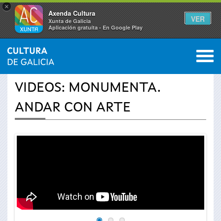
×
Axenda Cultura
VER
Xunta de Galicia
Aplicación gratuíta - En Google Play
Saltar al menú
M
INICIO
›
ACTUALIDAD
0
Se
VIDEOS: MONUMENTA.
encuentra
ANDAR CON ARTE
usted
aquí