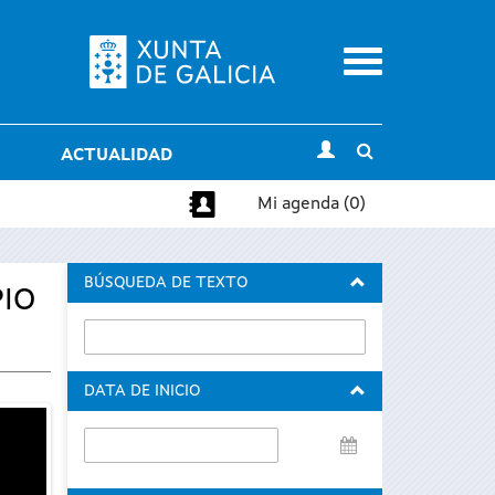
Menu
Toggle
ACTUALIDAD
search
Mi agenda (0)
BÚSQUEDA DE TEXTO
PIO
DATA DE INICIO
Data
de
inicio