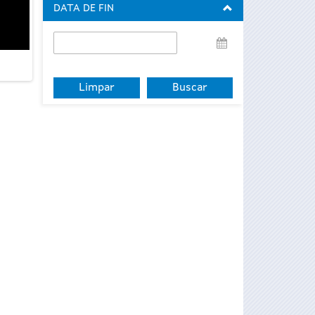
DATA DE FIN
Data
de
fin