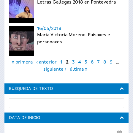
Letras Gallegas 2018 en Pontevedra
16/05/2018
María Victoria Moreno. Paisaxes e
personaxes
Páginas
« primera
‹ anterior
1
2
3
4
5
6
7
8
9
…
siguiente ›
última »
BÚSQUEDA DE TEXTO
DATA DE INICIO
Data