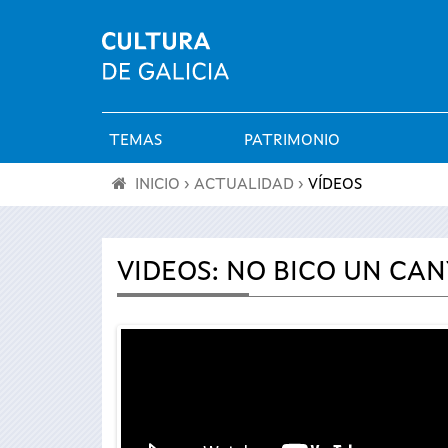
TEMAS
PATRIMONIO
Menú
INICIO
›
ACTUALIDAD
›
VÍDEOS
principal
Se
encuentra
VIDEOS: NO BICO UN CAN
usted
aquí