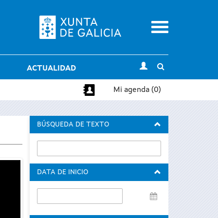
Menu
Toggle
ACTUALIDAD
search
Mi agenda (0)
BÚSQUEDA DE TEXTO
DATA DE INICIO
Data
de
inicio