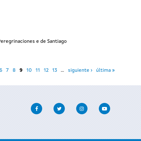
I
eregrinaciones e de Santiago
6
7
8
9
10
11
12
13
…
siguiente ›
última »
Facebook
Twitter
Instagram
Youtube