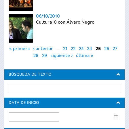
06/10/2010
Cultura10 con Álvaro Negro
Páginas
« primera
‹ anterior
…
21
22
23
24
25
26
27
28
29
siguiente ›
última »
BÚSQUEDA DE TEXTO
DATA DE INICIO
Data
de