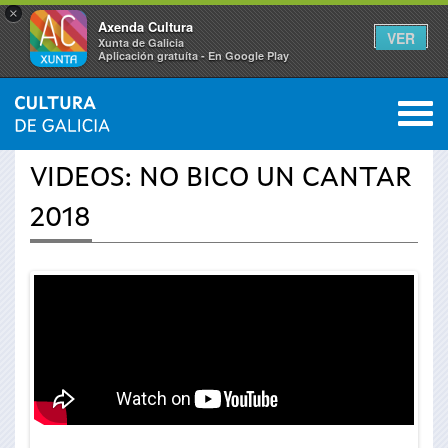
×
Axenda Cultura
VER
Xunta de Galicia
Aplicación gratuíta - En Google Play
Saltar al menú
M
INICIO
›
ACTUALIDAD
›
VÍDEOS
0
Se
VIDEOS: NO BICO UN CANTAR
encuentra
2018
usted
aquí