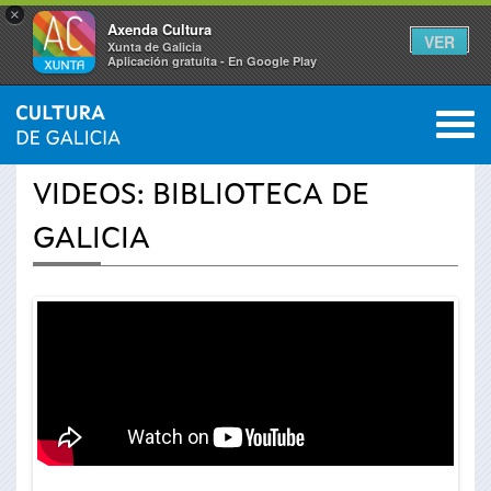
×
Axenda Cultura
VER
Xunta de Galicia
Aplicación gratuíta - En Google Play
Saltar al menú
M
INICIO
›
ACTUALIDAD
›
VÍDEOS
0
Se
VIDEOS: BIBLIOTECA DE
encuentra
GALICIA
usted
aquí