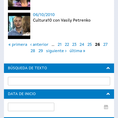
06/10/2010
Cultura10 con Vasily Petrenko
Páginas
« primera
‹ anterior
…
21
22
23
24
25
26
27
28
29
siguiente ›
última »
BÚSQUEDA DE TEXTO
DATA DE INICIO
Data
de