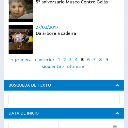
5º aniversario Museo Centro Gaiás
27/03/2017
Da árbore á cadeira
Páginas
« primera
‹ anterior
1
2
3
4
5
6
7
8
9
…
siguiente ›
última »
BÚSQUEDA DE TEXTO
DATA DE INICIO
Data