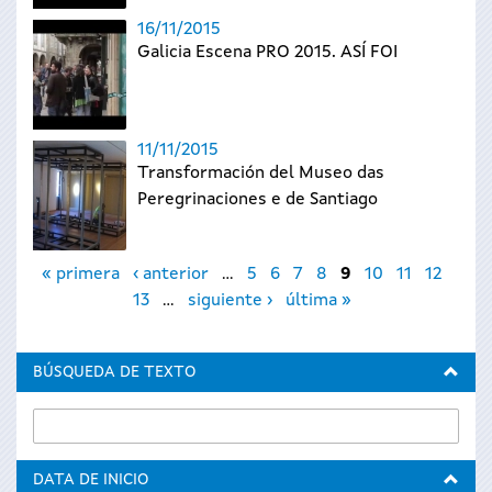
16/11/2015
Galicia Escena PRO 2015. ASÍ FOI
11/11/2015
Transformación del Museo das
Peregrinaciones e de Santiago
Páginas
« primera
‹ anterior
…
5
6
7
8
9
10
11
12
13
…
siguiente ›
última »
BÚSQUEDA DE TEXTO
DATA DE INICIO