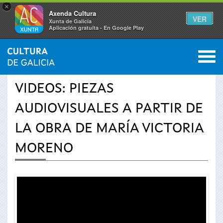
×
Axenda Cultura
VER
Xunta de Galicia
Aplicación gratuíta - En Google Play
Saltar al menú
M
INICIO
›
ACTUALIDAD
›
VÍDEOS
0
Se
VIDEOS: PIEZAS
encuentra
AUDIOVISUALES A PARTIR DE
usted
LA OBRA DE MARÍA VICTORIA
aquí
MORENO