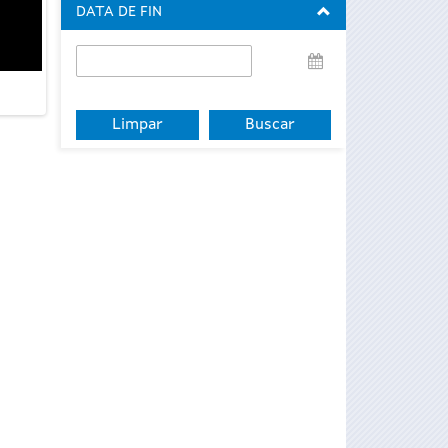
DATA DE FIN
Data
de
fin