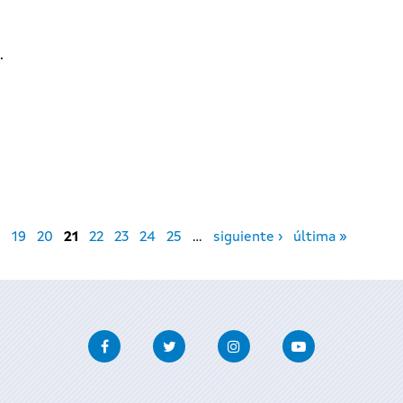
.
8
19
20
21
22
23
24
25
…
siguiente ›
última »
Facebook
Twitter
Instagram
Youtube