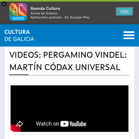
×
Axenda Cultura
VER
Xunta de Galicia
Aplicación gratuíta - En Google Play
Saltar al menú
M
INICIO
›
ACTUALIDAD
›
VÍDEOS
0
Se
VIDEOS: PERGAMINO VINDEL:
encuentra
MARTÍN CÓDAX UNIVERSAL
usted
aquí