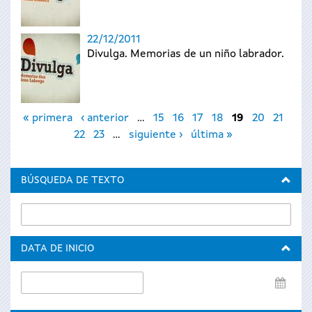
22/12/2011
Divulga. Memorias de un niño labrador.
Páginas
« primera
‹ anterior
…
15
16
17
18
19
20
21
22
23
…
siguiente ›
última »
BÚSQUEDA DE TEXTO
DATA DE INICIO
Data
de