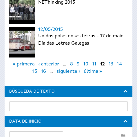
NEThinking 2015
12/05/2015
Unidos polas nosas letras - 17 de maio.
Día das Letras Galegas
Páginas
« primera
‹ anterior
…
8
9
10
11
12
13
14
15
16
…
siguiente ›
última »
BÚSQUEDA DE TEXTO
DATA DE INICIO
Data